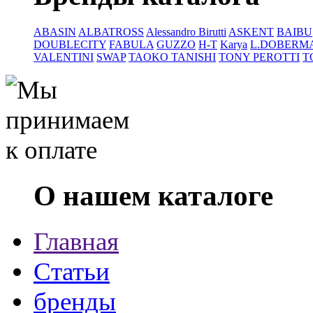
ABASIN
ALBATROSS
Alessandro Birutti
ASKENT
BAIBU
DOUBLECITY
FABULA
GUZZO
H-T
Karya
L.DOBERM
VALENTINI
SWAP
TAOKO TANISHI
TONY PEROTTI
T
О нашем каталоге
Главная
Статьи
бренды