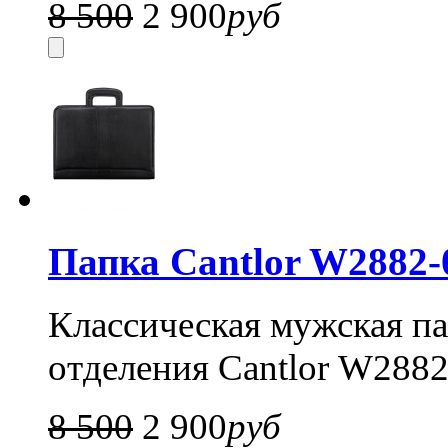
8 500
2 900
руб
Папка Cantlor W2882-
Классическая мужская па
отделения Cantlor
W2882
8 500
2 900
руб