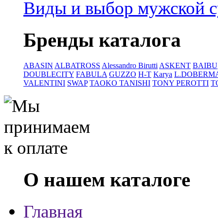
Виды и выбор мужской 
Бренды каталога
ABASIN
ALBATROSS
Alessandro Birutti
ASKENT
BAIBU
DOUBLECITY
FABULA
GUZZO
H-T
Karya
L.DOBERM
VALENTINI
SWAP
TAOKO TANISHI
TONY PEROTTI
T
О нашем каталоге
Главная