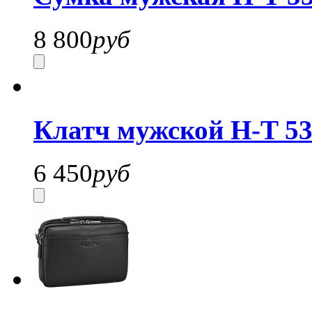
8 800
руб
Клатч мужской H-T 53
6 450
руб