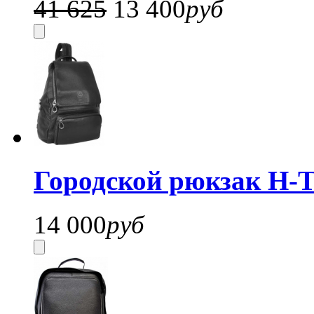
41 625
13 400
руб
Городской рюкзак H-T
14 000
руб