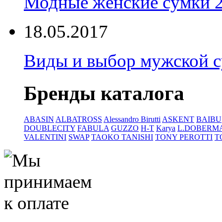
Модные женские сумки 
18.05.2017
Виды и выбор мужской 
Бренды каталога
ABASIN
ALBATROSS
Alessandro Birutti
ASKENT
BAIBU
DOUBLECITY
FABULA
GUZZO
H-T
Karya
L.DOBERM
VALENTINI
SWAP
TAOKO TANISHI
TONY PEROTTI
T