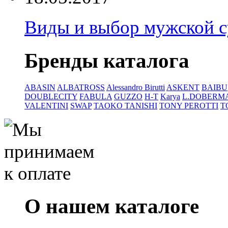
Виды и выбор мужской 
Бренды каталога
ABASIN
ALBATROSS
Alessandro Birutti
ASKENT
BAIBU
DOUBLECITY
FABULA
GUZZO
H-T
Karya
L.DOBERM
VALENTINI
SWAP
TAOKO TANISHI
TONY PEROTTI
T
О нашем каталоге