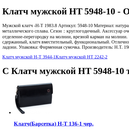
Клатч мужской HT 5948-10 - 
Мужской клатч -H-T 1983.8 Артикул: 5948-10 Материал: натура
металлического сплава. Сезон：круглогодичный. Аксессуар очен
отделение-перегородку на молнии, врезной карман на молнии
сдержанный, клатч вместительный, функциональный. Отлично п
ладони. Упаковка: Фирменная сумочка. Производитель: H.T. 198
Клатч мужской H-T 3944-1
Клатч мужской HT 2242-2
С Клатч мужской HT 5948-10 
Клатч(Барсетка) H-T 136-1 чер.