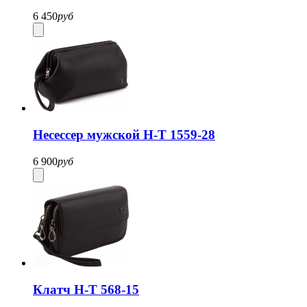
6 450
руб
Несессер мужской H-T 1559-28
6 900
руб
Клатч H-T 568-15