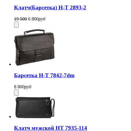
Клатч(Барсетка) H-T 2893-2
19 500
6 800
руб
Барсетка H-T 7842-7dm
8 800
руб
Клатч мужской HT 7935-114