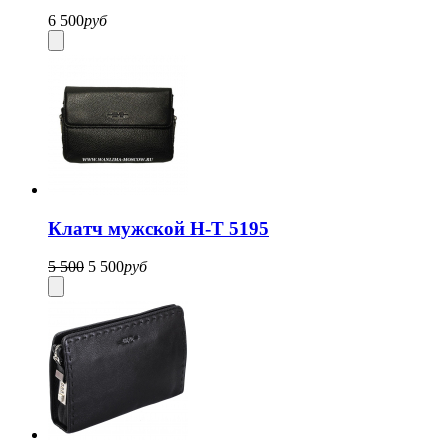
6 500
руб
Клатч мужской H-T 5195
5 500
5 500
руб