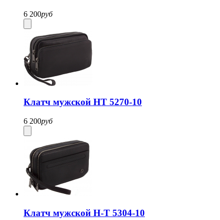
6 200
руб
Клатч мужской HT 5270-10
6 200
руб
Клатч мужской H-T 5304-10