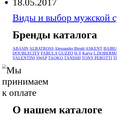
18.05.2017
Виды и выбор мужской 
Бренды каталога
ABASIN
ALBATROSS
Alessandro Birutti
ASKENT
BAIBU
DOUBLECITY
FABULA
GUZZO
H-T
Karya
L.DOBERM
VALENTINI
SWAP
TAOKO TANISHI
TONY PEROTTI
T
О нашем каталоге