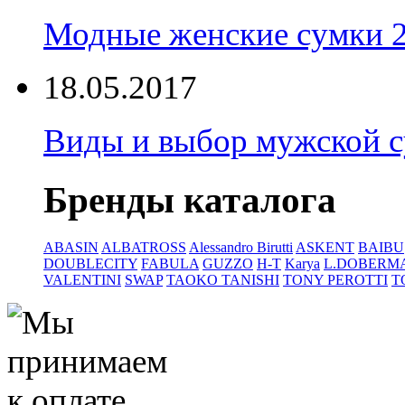
Модные женские сумки 
18.05.2017
Виды и выбор мужской 
Бренды каталога
ABASIN
ALBATROSS
Alessandro Birutti
ASKENT
BAIBU
DOUBLECITY
FABULA
GUZZO
H-T
Karya
L.DOBERM
VALENTINI
SWAP
TAOKO TANISHI
TONY PEROTTI
T