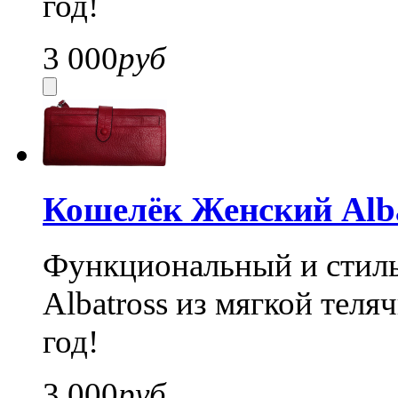
год!
3 000
руб
Кошелёк Женский Alba
Функциональный и стил
Albatross из мягкой теля
год!
3 000
руб