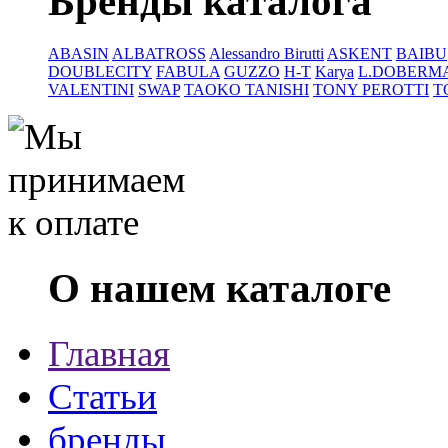
Бренды каталога
ABASIN
ALBATROSS
Alessandro Birutti
ASKENT
BAIBU
DOUBLECITY
FABULA
GUZZO
H-T
Karya
L.DOBERM
VALENTINI
SWAP
TAOKO TANISHI
TONY PEROTTI
T
О нашем каталоге
Главная
Статьи
бренды