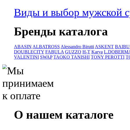
Виды и выбор мужской 
Бренды каталога
ABASIN
ALBATROSS
Alessandro Birutti
ASKENT
BAIBU
DOUBLECITY
FABULA
GUZZO
H-T
Karya
L.DOBERM
VALENTINI
SWAP
TAOKO TANISHI
TONY PEROTTI
T
О нашем каталоге