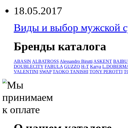
18.05.2017
Виды и выбор мужской 
Бренды каталога
ABASIN
ALBATROSS
Alessandro Birutti
ASKENT
BAIBU
DOUBLECITY
FABULA
GUZZO
H-T
Karya
L.DOBERM
VALENTINI
SWAP
TAOKO TANISHI
TONY PEROTTI
T