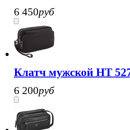
6 450
руб
Клатч мужской HT 52
6 200
руб