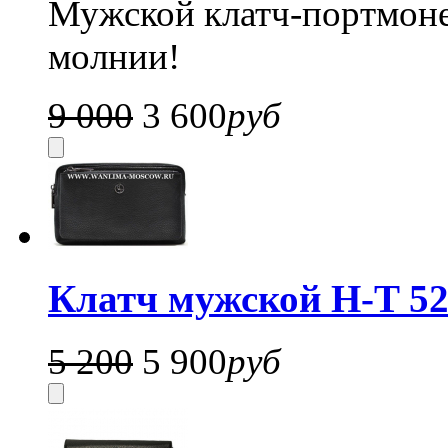
Мужской клатч-портмоне
молнии!
9 000
3 600
руб
Клатч мужской H-T 52
5 200
5 900
руб