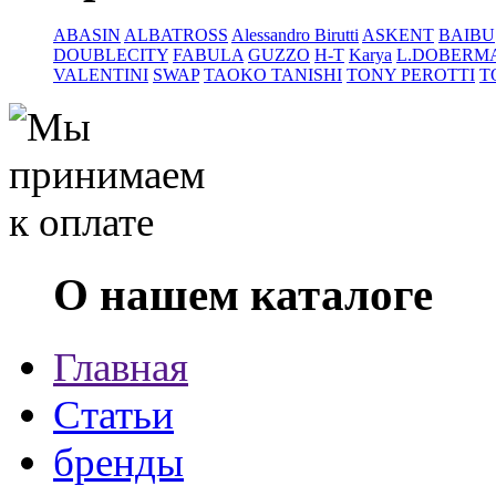
ABASIN
ALBATROSS
Alessandro Birutti
ASKENT
BAIBU
DOUBLECITY
FABULA
GUZZO
H-T
Karya
L.DOBERM
VALENTINI
SWAP
TAOKO TANISHI
TONY PEROTTI
T
О нашем каталоге
Главная
Статьи
бренды