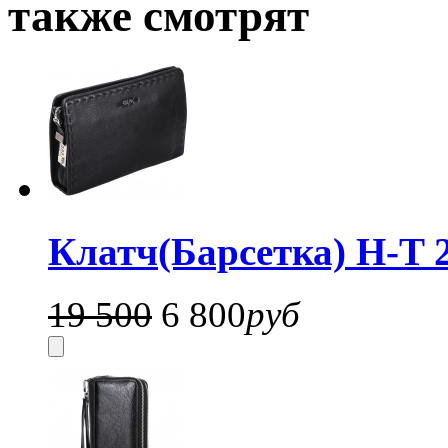
также смотрят
Клатч(Барсетка) H-T 
19 500
6 800
руб