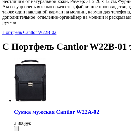
неотличим от натуральной кожи. Размер: 31 х 26 х 12 см. Фур
Аксессуар очень высокого качества, фабричное производство, 
также один накладной карман на молнии, карман для телефона,
дополнительное отделение-органайзер на молнии и раскрывается
ручкой.
Портфель Cantlor W22B-02
С Портфель Cantlor W22B-01 
Cумка мужская Cantlor W22A-02
3 800
руб