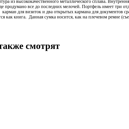
нитура из высококачественного металлического сплава. Внутрен
где продумано все до последних мелочей. Портфель имеет три от
 карман для визиток и два открытых кармана для документов сра
 как книга. Данная сумка носится, как на плечевом ремне (съем
также смотрят