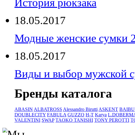
История рюкзака
18.05.2017
Модные женские сумки 
18.05.2017
Виды и выбор мужской 
Бренды каталога
ABASIN
ALBATROSS
Alessandro Birutti
ASKENT
BAIBU
DOUBLECITY
FABULA
GUZZO
H-T
Karya
L.DOBERM
VALENTINI
SWAP
TAOKO TANISHI
TONY PEROTTI
T