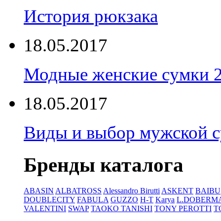
История рюкзака
18.05.2017
Модные женские сумки 
18.05.2017
Виды и выбор мужской 
Бренды каталога
ABASIN
ALBATROSS
Alessandro Birutti
ASKENT
BAIBU
DOUBLECITY
FABULA
GUZZO
H-T
Karya
L.DOBERM
VALENTINI
SWAP
TAOKO TANISHI
TONY PEROTTI
T