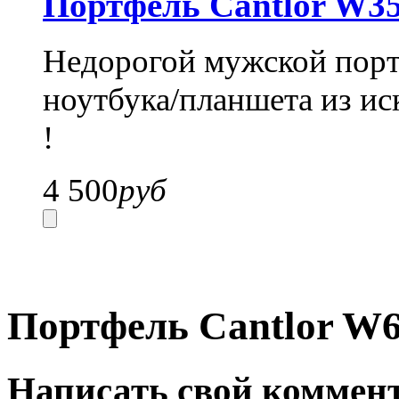
Портфель Cantlor W35
Недорогой мужской портф
ноутбука/планшета из ис
!
4 500
руб
Портфель Cantlor W6
Написать свой коммен