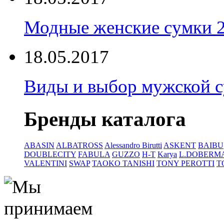
Модные женские сумки 
18.05.2017
Виды и выбор мужской 
Бренды каталога
ABASIN
ALBATROSS
Alessandro Birutti
ASKENT
BAIBU
DOUBLECITY
FABULA
GUZZO
H-T
Karya
L.DOBERM
VALENTINI
SWAP
TAOKO TANISHI
TONY PEROTTI
T