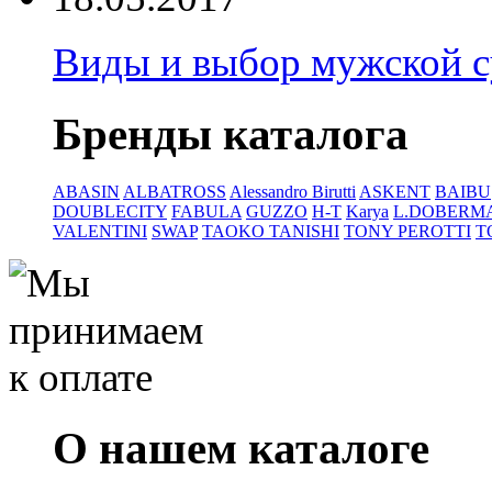
Виды и выбор мужской 
Бренды каталога
ABASIN
ALBATROSS
Alessandro Birutti
ASKENT
BAIBU
DOUBLECITY
FABULA
GUZZO
H-T
Karya
L.DOBERM
VALENTINI
SWAP
TAOKO TANISHI
TONY PEROTTI
T
О нашем каталоге