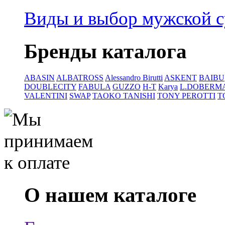
Виды и выбор мужской 
Бренды каталога
ABASIN
ALBATROSS
Alessandro Birutti
ASKENT
BAIBU
DOUBLECITY
FABULA
GUZZO
H-T
Karya
L.DOBERM
VALENTINI
SWAP
TAOKO TANISHI
TONY PEROTTI
T
О нашем каталоге