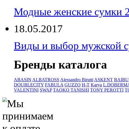
Модные женские сумки 
18.05.2017
Виды и выбор мужской 
Бренды каталога
ABASIN
ALBATROSS
Alessandro Birutti
ASKENT
BAIBU
DOUBLECITY
FABULA
GUZZO
H-T
Karya
L.DOBERM
VALENTINI
SWAP
TAOKO TANISHI
TONY PEROTTI
T