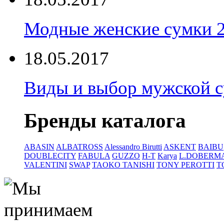
Модные женские сумки 
18.05.2017
Виды и выбор мужской 
Бренды каталога
ABASIN
ALBATROSS
Alessandro Birutti
ASKENT
BAIBU
DOUBLECITY
FABULA
GUZZO
H-T
Karya
L.DOBERM
VALENTINI
SWAP
TAOKO TANISHI
TONY PEROTTI
T