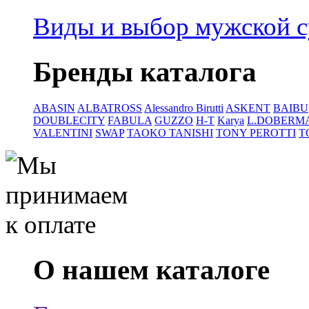
Виды и выбор мужской 
Бренды каталога
ABASIN
ALBATROSS
Alessandro Birutti
ASKENT
BAIBU
DOUBLECITY
FABULA
GUZZO
H-T
Karya
L.DOBERM
VALENTINI
SWAP
TAOKO TANISHI
TONY PEROTTI
T
О нашем каталоге