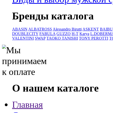
Бренды каталога
ABASIN
ALBATROSS
Alessandro Birutti
ASKENT
BAIBU
DOUBLECITY
FABULA
GUZZO
H-T
Karya
L.DOBERM
VALENTINI
SWAP
TAOKO TANISHI
TONY PEROTTI
T
О нашем каталоге
Главная