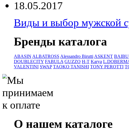
18.05.2017
Виды и выбор мужской 
Бренды каталога
ABASIN
ALBATROSS
Alessandro Birutti
ASKENT
BAIBU
DOUBLECITY
FABULA
GUZZO
H-T
Karya
L.DOBERM
VALENTINI
SWAP
TAOKO TANISHI
TONY PEROTTI
T
О нашем каталоге