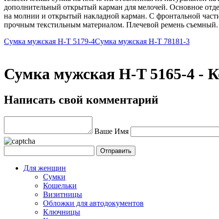
дополнительный открытый карман для мелочей. Основное отдел
на молнии и открытый накладной карман. С фронтальной част
прочным текстильным материалом. Плечевой ремень съемный. 
Сумка мужская H-T 5179-4
Сумка мужская H-T 78181-3
Сумка мужская H-T 5165-4 - 
Написать свой комментарий
Ваше Имя
Для женщин
Сумки
Кошельки
Визитницы
Обложки для автодокументов
Ключницы