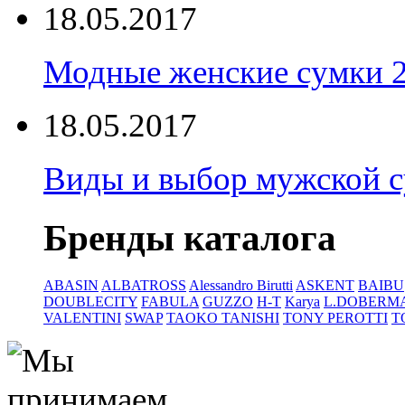
18.05.2017
Модные женские сумки 
18.05.2017
Виды и выбор мужской 
Бренды каталога
ABASIN
ALBATROSS
Alessandro Birutti
ASKENT
BAIBU
DOUBLECITY
FABULA
GUZZO
H-T
Karya
L.DOBERM
VALENTINI
SWAP
TAOKO TANISHI
TONY PEROTTI
T