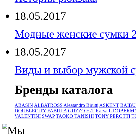
18.05.2017
Модные женские сумки 
18.05.2017
Виды и выбор мужской 
Бренды каталога
ABASIN
ALBATROSS
Alessandro Birutti
ASKENT
BAIBU
DOUBLECITY
FABULA
GUZZO
H-T
Karya
L.DOBERM
VALENTINI
SWAP
TAOKO TANISHI
TONY PEROTTI
T