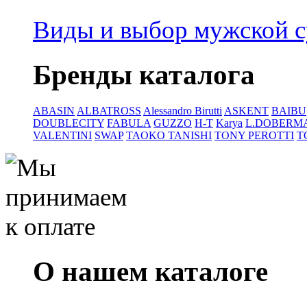
Виды и выбор мужской 
Бренды каталога
ABASIN
ALBATROSS
Alessandro Birutti
ASKENT
BAIBU
DOUBLECITY
FABULA
GUZZO
H-T
Karya
L.DOBERM
VALENTINI
SWAP
TAOKO TANISHI
TONY PEROTTI
T
О нашем каталоге