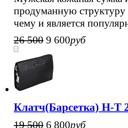
продуманную структуру и
чему и является популяр
26 500
9 600
руб
Клатч(Барсетка) H-T 
19 500
6 800
руб