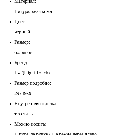
Материал:
Натуральная кожа
Цвет:
черный
Размер:
большой
Бренд:
H-T(Hight Touch)
Размер подробно:
29х39х9
Внутренняя отделка:
текстиль
Можно носить:
В руке (за ручку), На ремне через плечо