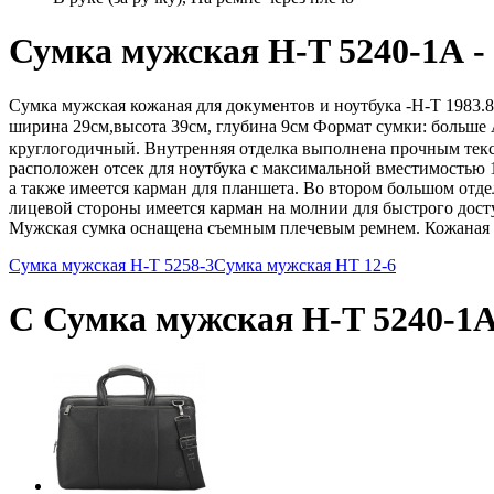
Сумка мужская H-T 5240-1А -
Сумка мужская кожаная для документов и ноутбука -H-T 1983.8
ширина 29см,высота 39см, глубина 9см Формат сумки: больше 
круглогодичный. Внутренняя отделка выполнена прочным текс
расположен отсек для ноутбука с максимальной вместимостью 
а также имеется карман для планшета. Во втором большом отде
лицевой стороны имеется карман на молнии для быстрого дост
Мужская сумка оснащена съемным плечевым ремнем. Кожаная с
Сумка мужская H-T 5258-3
Сумка мужская HT 12-6
С Сумка мужская H-T 5240-1А