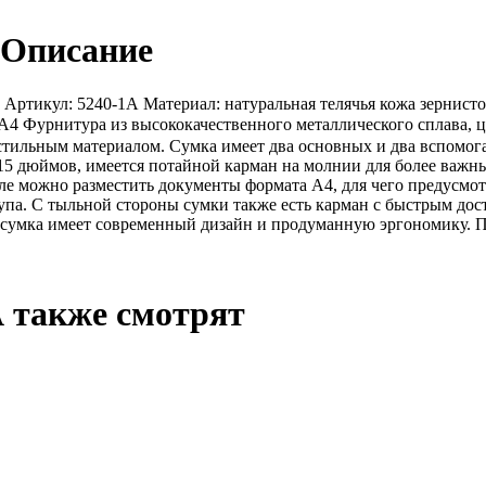
 Описание
 Артикул: 5240-1А Материал: натуральная телячья кожа зернист
А4 Фурнитура из высококачественного металлического сплава, 
тильным материалом. Сумка имеет два основных и два вспомога
15 дюймов, имеется потайной карман на молнии для более важны
ле можно разместить документы формата А4, для чего предусмотр
упа. С тыльной стороны сумки также есть карман с быстрым дос
умка имеет современный дизайн и продуманную эргономику. Пр
 также смотрят