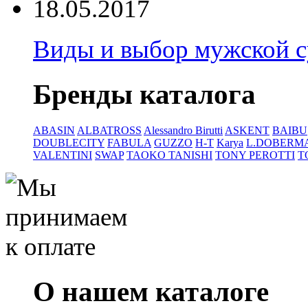
18.05.2017
Виды и выбор мужской 
Бренды каталога
ABASIN
ALBATROSS
Alessandro Birutti
ASKENT
BAIBU
DOUBLECITY
FABULA
GUZZO
H-T
Karya
L.DOBERM
VALENTINI
SWAP
TAOKO TANISHI
TONY PEROTTI
T
О нашем каталоге