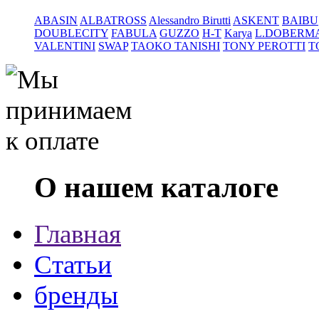
ABASIN
ALBATROSS
Alessandro Birutti
ASKENT
BAIBU
DOUBLECITY
FABULA
GUZZO
H-T
Karya
L.DOBERM
VALENTINI
SWAP
TAOKO TANISHI
TONY PEROTTI
T
О нашем каталоге
Главная
Статьи
бренды