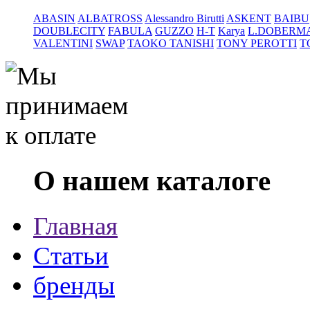
ABASIN
ALBATROSS
Alessandro Birutti
ASKENT
BAIBU
DOUBLECITY
FABULA
GUZZO
H-T
Karya
L.DOBERM
VALENTINI
SWAP
TAOKO TANISHI
TONY PEROTTI
T
О нашем каталоге
Главная
Статьи
бренды