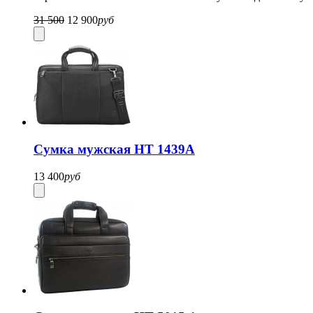
31 500
12 900
руб
Сумка мужская HT 1439A
13 400
руб