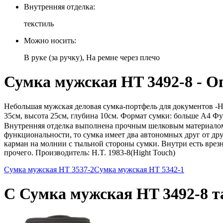
Внутренняя отделка:
текстиль
Можно носить:
В руке (за ручку), На ремне через плечо
Сумка мужская HT 3492-8 - О
Небольшая мужская деловая сумка-портфель для документов -H-
35см, высота 25см, глубина 10см. Формат сумки: больше А4 Ф
Внутренняя отделка выполнена прочным шелковым материалом 
функциональности, то сумка имеет два автономных друг от др
карман на молнии с тыльной стороны сумки. Внутри есть врезн
прочего. Производитель: H.T. 1983-8(Hight Touch)
Сумка мужская HT 3537-2
Сумка мужская HT 5342-1
С Сумка мужская HT 3492-8 т