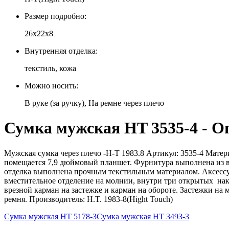
Размер подробно:
26х22х8
Внутренняя отделка:
текстиль, кожа
Можно носить:
В руке (за ручку), На ремне через плечо
Сумка мужская HT 3535-4 - О
Мужская сумка через плечо -H-T 1983.8 Артикул: 3535-4 Матер
помещается 7,9 дюймовый планшет. Фурнитура выполнена из в
отделка выполнена прочным текстильным материалом. Аксессуа
вместительное отделение на молнии, внутри три открытых нак
врезной карман на застежке и карман на обороте. Застежки н
ремня. Производитель: H.T. 1983-8(Hight Touch)
Сумка мужская HT 5178-3
Сумка мужская HT 3493-3