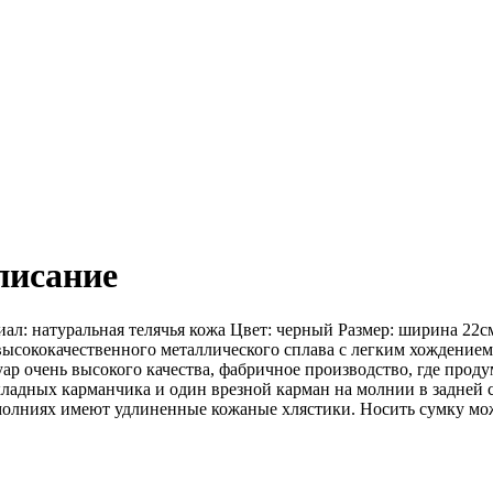
писание
иал: натуральная телячья кожа Цвет: черный Размер: ширина 22с
ысококачественного металлического сплава с легким хождением
р очень высокого качества, фабричное производство, где проду
ладных карманчика и один врезной карман на молнии в задней 
а молниях имеют удлиненные кожаные хлястики. Носить сумку мо