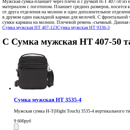
Мужская сумка-планшет через плечо и с ручкой H-T 407-50 из
материалом с логотипом. Планшет средних размеров, носится 
от друга отделения на молнии и одно дополнительное отделени
в друмом один накладной карман для мелочей. С фронтальной 
сумки кармана на молнии. Плечевой ремень -съемный. Данная 
Сумка мужская HT 407-123
Сумка мужская HT 9336-3
С Сумка мужская HT 407-50 т
Сумка мужская HT 3535-4
Мужская сумка H-T(Hight Touch) 3535-4 вертикального ти
9 600
руб