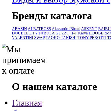
Бренды каталога
ABASIN
ALBATROSS
Alessandro Birutti
ASKENT
BAIBU
DOUBLECITY
FABULA
GUZZO
H-T
Karya
L.DOBERM
VALENTINI
SWAP
TAOKO TANISHI
TONY PEROTTI
T
О нашем каталоге
Главная