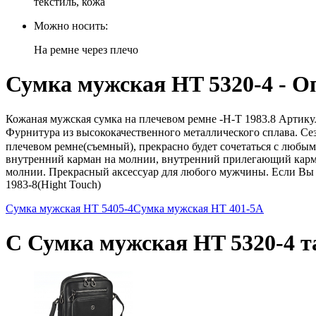
текстиль, кожа
Можно носить:
На ремне через плечо
Сумка мужская HT 5320-4 - О
Кожаная мужская сумка на плечевом ремне -H-T 1983.8 Артикул: 
Фурнитура из высококачественного металлического сплава. Се
плечевом ремне(съемный), прекрасно будет сочетаться с любы
внутренний карман на молнии, внутренний прилегающий карма
молнии. Прекрасный аксессуар для любого мужчины. Если Вы х
1983-8(Hight Touch)
Сумка мужская HT 5405-4
Сумка мужская HT 401-5A
С Сумка мужская HT 5320-4 т