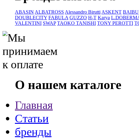
ABASIN
ALBATROSS
Alessandro Birutti
ASKENT
BAIBU
DOUBLECITY
FABULA
GUZZO
H-T
Karya
L.DOBERM
VALENTINI
SWAP
TAOKO TANISHI
TONY PEROTTI
T
О нашем каталоге
Главная
Статьи
бренды