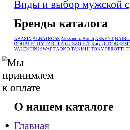
Виды и выбор мужской 
Бренды каталога
ABASIN
ALBATROSS
Alessandro Birutti
ASKENT
BAIBU
DOUBLECITY
FABULA
GUZZO
H-T
Karya
L.DOBERM
VALENTINI
SWAP
TAOKO TANISHI
TONY PEROTTI
T
О нашем каталоге
Главная