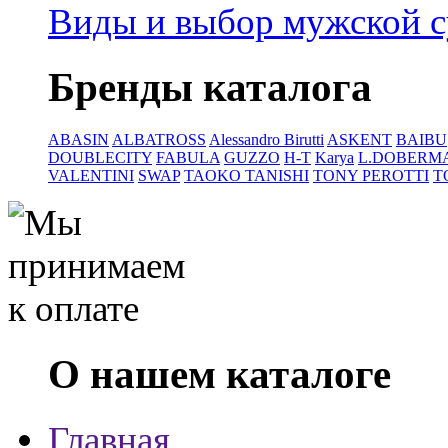
Виды и выбор мужской 
Бренды каталога
ABASIN
ALBATROSS
Alessandro Birutti
ASKENT
BAIBU
DOUBLECITY
FABULA
GUZZO
H-T
Karya
L.DOBERM
VALENTINI
SWAP
TAOKO TANISHI
TONY PEROTTI
T
О нашем каталоге
Главная