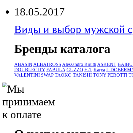
18.05.2017
Виды и выбор мужской 
Бренды каталога
ABASIN
ALBATROSS
Alessandro Birutti
ASKENT
BAIBU
DOUBLECITY
FABULA
GUZZO
H-T
Karya
L.DOBERM
VALENTINI
SWAP
TAOKO TANISHI
TONY PEROTTI
T