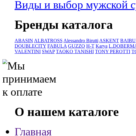
Виды и выбор мужской 
Бренды каталога
ABASIN
ALBATROSS
Alessandro Birutti
ASKENT
BAIBU
DOUBLECITY
FABULA
GUZZO
H-T
Karya
L.DOBERM
VALENTINI
SWAP
TAOKO TANISHI
TONY PEROTTI
T
О нашем каталоге
Главная