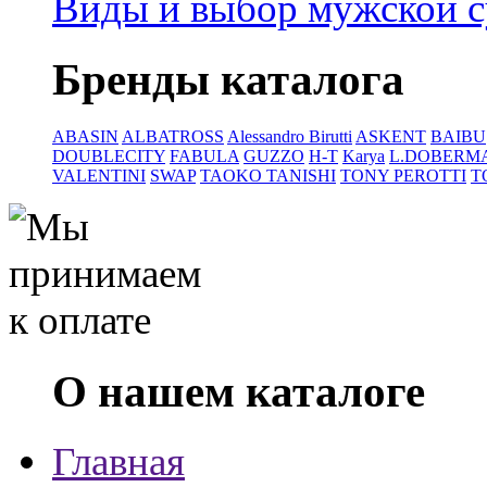
Виды и выбор мужской 
Бренды каталога
ABASIN
ALBATROSS
Alessandro Birutti
ASKENT
BAIBU
DOUBLECITY
FABULA
GUZZO
H-T
Karya
L.DOBERM
VALENTINI
SWAP
TAOKO TANISHI
TONY PEROTTI
T
О нашем каталоге
Главная