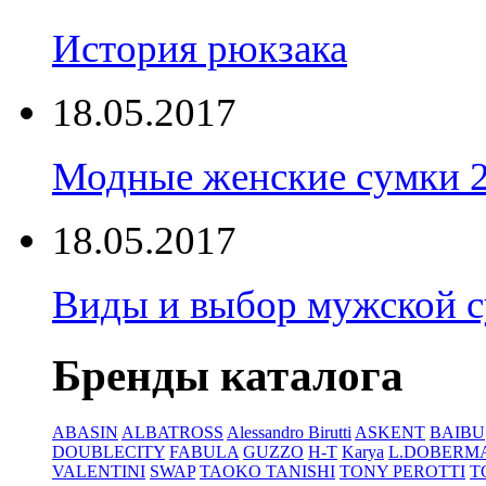
История рюкзака
18.05.2017
Модные женские сумки 
18.05.2017
Виды и выбор мужской 
Бренды каталога
ABASIN
ALBATROSS
Alessandro Birutti
ASKENT
BAIBU
DOUBLECITY
FABULA
GUZZO
H-T
Karya
L.DOBERM
VALENTINI
SWAP
TAOKO TANISHI
TONY PEROTTI
T